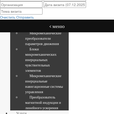
Очистить
Отправить
x
О нас
< меню
Основная продукция
Микромеханические
преобразователи
параметров движения
Блоки
микромеханических
инерциальных
чувствительных
элементов
Микромеханические
инерциальные
навигационные системы
управления
Преобразователь
магнитной индукции и
линейного ускорения
Услуги